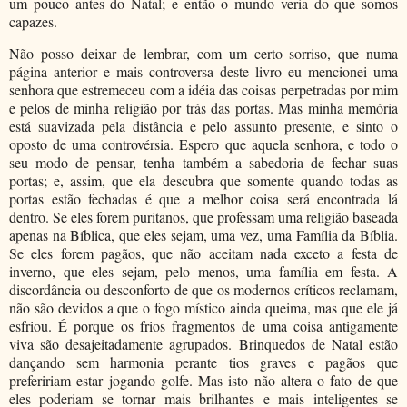
um pouco antes do Natal; e então o mundo veria do que somos
capazes.
Não posso deixar de lembrar, com um certo sorriso, que numa
página anterior e mais controversa deste livro eu mencionei uma
senhora que estremeceu com a idéia das coisas perpetradas por mim
e pelos de minha religião por trás das portas. Mas minha memória
está suavizada pela distância e pelo assunto presente, e sinto o
oposto de uma controvérsia. Espero que aquela senhora, e todo o
seu modo de pensar, tenha também a sabedoria de fechar suas
portas; e, assim, que ela descubra que somente quando todas as
portas estão fechadas é que a melhor coisa será encontrada lá
dentro. Se eles forem puritanos, que professam uma religião baseada
apenas na Bíblica, que eles sejam, uma vez, uma Família da Bíblia.
Se eles forem pagãos, que não aceitam nada exceto a festa de
inverno, que eles sejam, pelo menos, uma família em festa. A
discordância ou desconforto de que os modernos críticos reclamam,
não são devidos a que o fogo místico ainda queima, mas que ele já
esfriou. É porque os frios fragmentos de uma coisa antigamente
viva são desajeitadamente agrupados. Brinquedos de Natal estão
dançando sem harmonia perante tios graves e pagãos que
prefeririam estar jogando golfe. Mas isto não altera o fato de que
eles poderiam se tornar mais brilhantes e mais inteligentes se