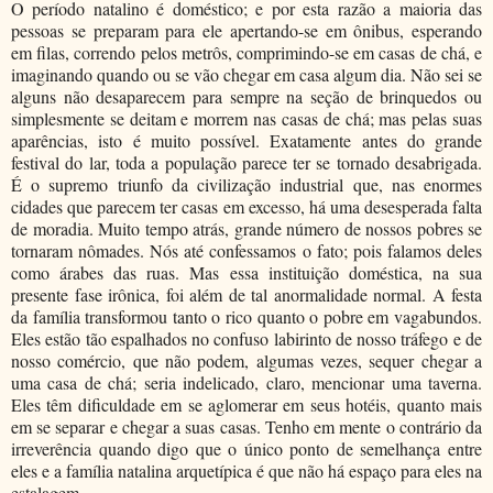
O período natalino é doméstico; e por esta razão a maioria das
pessoas se preparam para ele apertando-se em ônibus, esperando
em filas, correndo pelos metrôs, comprimindo-se em casas de chá, e
imaginando quando ou se vão chegar em casa algum dia. Não sei se
alguns não desaparecem para sempre na seção de brinquedos ou
simplesmente se deitam e morrem nas casas de chá; mas pelas suas
aparências, isto é muito possível. Exatamente antes do grande
festival do lar, toda a população parece ter se tornado desabrigada.
É o supremo triunfo da civilização industrial que, nas enormes
cidades que parecem ter casas em excesso, há uma desesperada falta
de moradia. Muito tempo atrás, grande número de nossos pobres se
tornaram nômades. Nós até confessamos o fato; pois falamos deles
como árabes das ruas. Mas essa instituição doméstica, na sua
presente fase irônica, foi além de tal anormalidade normal. A festa
da família transformou tanto o rico quanto o pobre em vagabundos.
Eles estão tão espalhados no confuso labirinto de nosso tráfego e de
nosso comércio, que não podem, algumas vezes, sequer chegar a
uma casa de chá; seria indelicado, claro, mencionar uma taverna.
Eles têm dificuldade em se aglomerar em seus hotéis, quanto mais
em se separar e chegar a suas casas. Tenho em mente o contrário da
irreverência quando digo que o único ponto de semelhança entre
eles e a família natalina arquetípica é que não há espaço para eles na
estalagem.