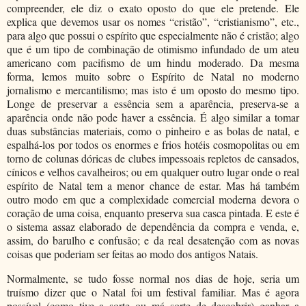
compreender, ele diz o exato oposto do que ele pretende. Ele
explica que devemos usar os nomes “cristão”, “cristianismo”, etc.,
para algo que possui o espírito que especialmente não é cristão; algo
que é um tipo de combinação de otimismo infundado de um ateu
americano com pacifismo de um hindu moderado. Da mesma
forma, lemos muito sobre o Espírito de Natal no moderno
jornalismo e mercantilismo; mas isto é um oposto do mesmo tipo.
Longe de preservar a essência sem a aparência, preserva-se a
aparência onde não pode haver a essência. É algo similar a tomar
duas substâncias materiais, como o pinheiro e as bolas de natal, e
espalhá-los por todos os enormes e frios hotéis cosmopolitas ou em
torno de colunas dóricas de clubes impessoais repletos de cansados,
cínicos e velhos cavalheiros; ou em qualquer outro lugar onde o real
espírito de Natal tem a menor chance de estar. Mas há também
outro modo em que a complexidade comercial moderna devora o
coração de uma coisa, enquanto preserva sua casca pintada. E este é
o sistema assaz elaborado de dependência da compra e venda, e,
assim, do barulho e confusão; e da real desatenção com as novas
coisas que poderiam ser feitas ao modo dos antigos Natais.
Normalmente, se tudo fosse normal nos dias de hoje, seria um
truísmo dizer que o Natal foi um festival familiar. Mas é agora
possível (como tive a sorte ou má sorte de descobrir) ganhar a