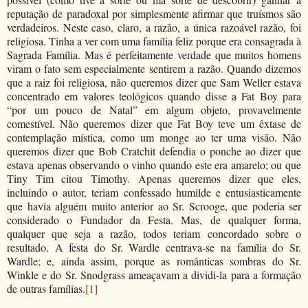
reputação de paradoxal por simplesmente afirmar que truísmos são
verdadeiros. Neste caso, claro, a razão, a única razoável razão, foi
religiosa. Tinha a ver com uma família feliz porque era consagrada à
Sagrada Família. Mas é perfeitamente verdade que muitos homens
viram o fato sem especialmente sentirem a razão. Quando dizemos
que a raiz foi religiosa, não queremos dizer que Sam Weller estava
concentrado em valores teológicos quando disse a Fat Boy para
“por um pouco de Natal” em algum objeto, provavelmente
comestível. Não queremos dizer que Fat Boy teve um êxtase de
contemplação mística, como um monge ao ter uma visão. Não
queremos dizer que Bob Cratchit defendia o ponche ao dizer que
estava apenas observando o vinho quando este era amarelo; ou que
Tiny Tim citou Timothy. Apenas queremos dizer que eles,
incluindo o autor, teriam confessado humilde e entusiasticamente
que havia alguém muito anterior ao Sr. Scrooge, que poderia ser
considerado o Fundador da Festa. Mas, de qualquer forma,
qualquer que seja a razão, todos teriam concordado sobre o
resultado. A festa do Sr. Wardle centrava-se na família do Sr.
Wardle; e, ainda assim, porque as românticas sombras do Sr.
Winkle e do Sr. Snodgrass ameaçavam a dividi-la para a formação
de outras famílias.
[1]