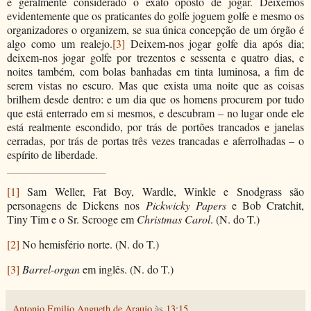
é geralmente considerado o exato oposto de jogar. Deixemos
evidentemente que os praticantes do golfe joguem golfe e mesmo os
organizadores o organizem, se sua única concepção de um órgão é
algo como um realejo.
[3]
Deixem-nos jogar golfe dia após dia;
deixem-nos jogar golfe por trezentos e sessenta e quatro dias, e
noites também, com bolas banhadas em tinta luminosa, a fim de
serem vistas no escuro. Mas que exista uma noite que as coisas
brilhem desde dentro: e um dia que os homens procurem por tudo
que está enterrado em si mesmos, e descubram – no lugar onde ele
está realmente escondido, por trás de portões trancados e janelas
cerradas, por trás de portas três vezes trancadas e aferrolhadas – o
espírito de liberdade.
[1]
Sam Weller, Fat Boy, Wardle, Winkle e Snodgrass são
personagens de Dickens nos
Pickwicky Papers
e Bob Cratchit,
Tiny Tim e o Sr. Scrooge em
Christmas Carol
. (N. do T.)
[2]
No hemisfério norte. (N. do T.)
[3]
Barrel-organ
em inglês. (N. do T.)
Antonio Emilio Angueth de Araujo
às
13:15