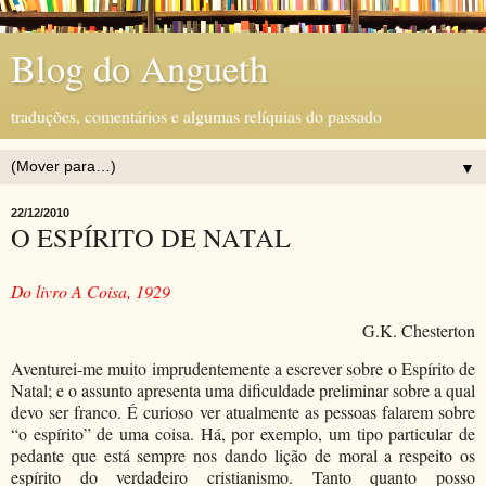
Blog do Angueth
traduções, comentários e algumas relíquias do passado
▼
22/12/2010
O ESPÍRITO DE NATAL
Do livro A Coisa, 1929
G.K. Chesterton
Aventurei-me muito imprudentemente a escrever sobre o Espírito de
Natal; e o assunto apresenta uma dificuldade preliminar sobre a qual
devo ser franco. É curioso ver atualmente as pessoas falarem sobre
“o espírito” de uma coisa. Há, por exemplo, um tipo particular de
pedante que está sempre nos dando lição de moral a respeito os
espírito do verdadeiro cristianismo. Tanto quanto posso