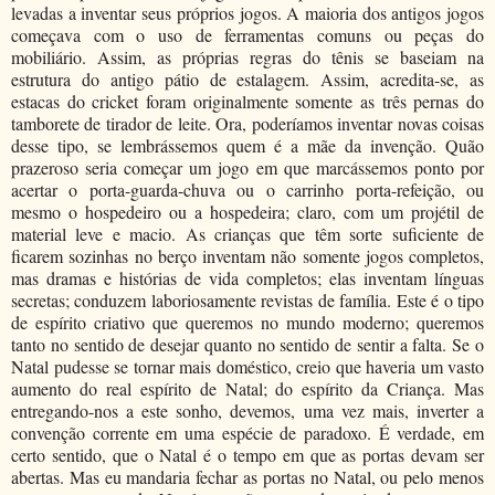
levadas a inventar seus próprios jogos. A maioria dos antigos jogos
começava com o uso de ferramentas comuns ou peças do
mobiliário. Assim, as próprias regras do tênis se baseiam na
estrutura do antigo pátio de estalagem. Assim, acredita-se, as
estacas do cricket foram originalmente somente as três pernas do
tamborete de tirador de leite. Ora, poderíamos inventar novas coisas
desse tipo, se lembrássemos quem é a mãe da invenção. Quão
prazeroso seria começar um jogo em que marcássemos ponto por
acertar o porta-guarda-chuva ou o carrinho porta-refeição, ou
mesmo o hospedeiro ou a hospedeira; claro, com um projétil de
material leve e macio. As crianças que têm sorte suficiente de
ficarem sozinhas no berço inventam não somente jogos completos,
mas dramas e histórias de vida completos; elas inventam línguas
secretas; conduzem laboriosamente revistas de família. Este é o tipo
de espírito criativo que queremos no mundo moderno; queremos
tanto no sentido de desejar quanto no sentido de sentir a falta. Se o
Natal pudesse se tornar mais doméstico, creio que haveria um vasto
aumento do real espírito de Natal; do espírito da Criança. Mas
entregando-nos a este sonho, devemos, uma vez mais, inverter a
convenção corrente em uma espécie de paradoxo. É verdade, em
certo sentido, que o Natal é o tempo em que as portas devam ser
abertas. Mas eu mandaria fechar as portas no Natal, ou pelo menos