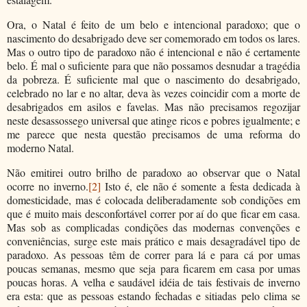
Ora, o Natal é feito de um belo e intencional paradoxo; que o
nascimento do desabrigado deve ser comemorado em todos os lares.
Mas o outro tipo de paradoxo não é intencional e não é certamente
belo. É mal o suficiente para que não possamos desnudar a tragédia
da pobreza. É suficiente mal que o nascimento do desabrigado,
celebrado no lar e no altar, deva às vezes coincidir com a morte de
desabrigados em asilos e favelas. Mas não precisamos regozijar
neste desassossego universal que atinge ricos e pobres igualmente; e
me parece que nesta questão precisamos de uma reforma do
moderno Natal.
Não emitirei outro brilho de paradoxo ao observar que o Natal
ocorre no inverno.
[2]
Isto é, ele não é somente a festa dedicada à
domesticidade, mas é colocada deliberadamente sob condições em
que é muito mais desconfortável correr por aí do que ficar em casa.
Mas sob as complicadas condições das modernas convenções e
conveniências, surge este mais prático e mais desagradável tipo de
paradoxo. As pessoas têm de correr para lá e para cá por umas
poucas semanas, mesmo que seja para ficarem em casa por umas
poucas horas. A velha e saudável idéia de tais festivais de inverno
era esta: que as pessoas estando fechadas e sitiadas pelo clima se