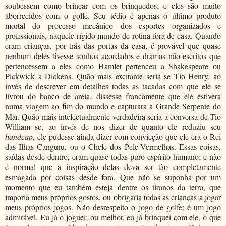
soubessem como brincar com os brinquedos; e eles são muito
aborrecidos com o golfe. Seu tédio é apenas o último produto
mortal do processo mecânico dos esportes organizados e
profissionais, naquele rígido mundo de rotina fora de casa. Quando
eram crianças, por trás das portas da casa, é provável que quase
nenhum deles tivesse sonhos acordados e dramas não escritos que
pertencessem a eles como Hamlet pertenceu a Shakespeare ou
Pickwick a Dickens. Quão mais excitante seria se Tio Henry, ao
invés de descrever em detalhes todas as tacadas com que ele se
livrou do banco de areia, dissesse francamente que ele estivera
numa viagem ao fim do mundo e capturara a Grande Serpente do
Mar. Quão mais intelectualmente verdadeira seria a conversa de Tio
William se, ao invés de nos dizer de quanto ele reduziu seu
handcap
, ele pudesse ainda dizer com convicção que ele era o Rei
das Ilhas Canguru, ou o Chefe dos Pele-Vermelhas. Essas coisas,
saídas desde dentro, eram quase todas puro espírito humano; e não
é normal que a inspiração delas deva ser tão completamente
esmagada por coisas desde fora. Que não se suponha por um
momento que eu também esteja dentre os tiranos da terra, que
imporia meus próprios gostos, ou obrigaria todas as crianças a jogar
meus próprios jogos. Não desrespeito o jogo de golfe; é um jogo
admirável. Eu já o joguei; ou melhor, eu já brinquei com ele, o que