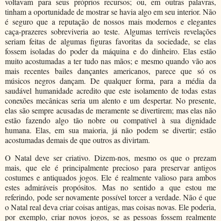
voltavam para seus próprios recursos; ou, em outras palavras,
tinham a oportunidade de mostrar se havia algo em seu interior. Não
é seguro que a reputação de nossos mais modernos e elegantes
caça-prazeres sobreviveria ao teste. Algumas terríveis revelações
seriam feitas de algumas figuras favoritas da sociedade, se elas
fossem isoladas do poder da máquina e do dinheiro. Elas estão
muito acostumadas a ter tudo nas mãos; e mesmo quando vão aos
mais recentes bailes dançantes americanos, parece que só os
músicos negros dançam. De qualquer forma, para a média da
saudável humanidade acredito que este isolamento de todas estas
conexões mecânicas seria um alento e um despertar. No presente,
elas são sempre acusadas de meramente se divertirem; mas elas não
estão fazendo algo tão nobre ou compatível à sua dignidade
humana. Elas, em sua maioria, já não podem se divertir; estão
acostumadas demais de que outros as divirtam.
O Natal deve ser criativo. Dizem-nos, mesmo os que o prezam
mais, que ele é principalmente precioso para preservar antigos
costumes e antiquados jogos. Ele é realmente valioso para ambos
estes admiráveis propósitos. Mas no sentido a que estou me
referindo, pode ser novamente possível torcer a verdade. Não é que
o Natal real deva criar coisas antigas, mas coisas novas. Ele poderia,
por exemplo, criar novos jogos, se as pessoas fossem realmente